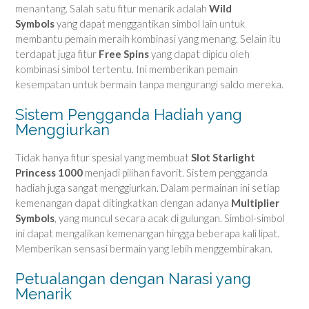
menantang. Salah satu fitur menarik adalah
Wild
Symbols
yang dapat menggantikan simbol lain untuk
membantu pemain meraih kombinasi yang menang. Selain itu
terdapat juga fitur
Free Spins
yang dapat dipicu oleh
kombinasi simbol tertentu. Ini memberikan pemain
kesempatan untuk bermain tanpa mengurangi saldo mereka.
Sistem Pengganda Hadiah yang
Menggiurkan
Tidak hanya fitur spesial yang membuat
Slot Starlight
Princess 1000
menjadi pilihan favorit. Sistem pengganda
hadiah juga sangat menggiurkan. Dalam permainan ini setiap
kemenangan dapat ditingkatkan dengan adanya
Multiplier
Symbols
, yang muncul secara acak di gulungan. Simbol-simbol
ini dapat mengalikan kemenangan hingga beberapa kali lipat.
Memberikan sensasi bermain yang lebih menggembirakan.
Petualangan dengan Narasi yang
Menarik