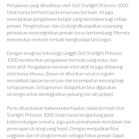
Perjalanan yang dihadirkan oleh Slot Starlight Princess 1000
tidak hanya berhenti pada keseruan bermain. Ini juga
menciptakan pengalaman belajar yang mendalam bagi setiap
pemain. Pengetahuan dan strategi dikumpulkan sepanjang
permainan memungkinkan pemain terus berkembang. Mereka
menemukan metode terbaik menghadapi tantangan.
Dengan integrasi teknologi canggih Slot Starlight Princess
1000 memberikan pengalaman bermain yang mulus dan
interaktif. Pengalaman bermain interaktif ini juga didukung
oleh bonus khusus. Bonus ini diberikan secara reguler,
menambah lapisan keseruan dan kesempatan menang bagi
setiap pemain. Setiap bonus didapatkan bisa digunakan
strategis untuk meningkatkan peluang meraih jackpot.
Perlu ditandaskan bahwa keberhasilan dalam bermain Slot
Starlight Princess 1000 tidak hanya bergantung pada
keberuntungan semata. Juga pada pemahaman mendalam dan
penerapan strategi yang tepat. Dengan menjadikan fitur
unggulan dan strategi bermain sebagai fokus pemain dapat