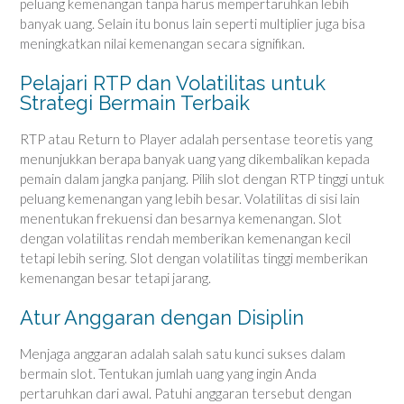
peluang kemenangan tanpa harus mempertaruhkan lebih
banyak uang. Selain itu bonus lain seperti multiplier juga bisa
meningkatkan nilai kemenangan secara signifikan.
Pelajari RTP dan Volatilitas untuk
Strategi Bermain Terbaik
RTP atau Return to Player adalah persentase teoretis yang
menunjukkan berapa banyak uang yang dikembalikan kepada
pemain dalam jangka panjang. Pilih slot dengan RTP tinggi untuk
peluang kemenangan yang lebih besar. Volatilitas di sisi lain
menentukan frekuensi dan besarnya kemenangan. Slot
dengan volatilitas rendah memberikan kemenangan kecil
tetapi lebih sering. Slot dengan volatilitas tinggi memberikan
kemenangan besar tetapi jarang.
Atur Anggaran dengan Disiplin
Menjaga anggaran adalah salah satu kunci sukses dalam
bermain slot. Tentukan jumlah uang yang ingin Anda
pertaruhkan dari awal. Patuhi anggaran tersebut dengan