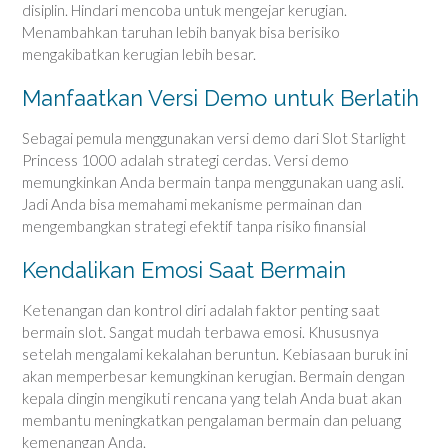
disiplin. Hindari mencoba untuk mengejar kerugian.
Menambahkan taruhan lebih banyak bisa berisiko
mengakibatkan kerugian lebih besar.
Manfaatkan Versi Demo untuk Berlatih
Sebagai pemula menggunakan versi demo dari Slot Starlight
Princess 1000 adalah strategi cerdas. Versi demo
memungkinkan Anda bermain tanpa menggunakan uang asli.
Jadi Anda bisa memahami mekanisme permainan dan
mengembangkan strategi efektif tanpa risiko finansial
Kendalikan Emosi Saat Bermain
Ketenangan dan kontrol diri adalah faktor penting saat
bermain slot. Sangat mudah terbawa emosi. Khususnya
setelah mengalami kekalahan beruntun. Kebiasaan buruk ini
akan memperbesar kemungkinan kerugian. Bermain dengan
kepala dingin mengikuti rencana yang telah Anda buat akan
membantu meningkatkan pengalaman bermain dan peluang
kemenangan Anda.