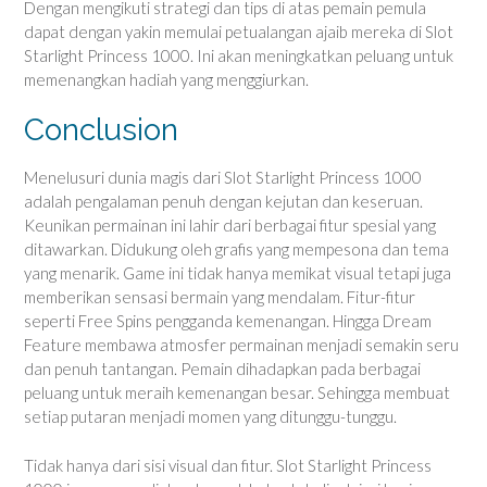
Dengan mengikuti strategi dan tips di atas pemain pemula
dapat dengan yakin memulai petualangan ajaib mereka di Slot
Starlight Princess 1000. Ini akan meningkatkan peluang untuk
memenangkan hadiah yang menggiurkan.
Conclusion
Menelusuri dunia magis dari Slot Starlight Princess 1000
adalah pengalaman penuh dengan kejutan dan keseruan.
Keunikan permainan ini lahir dari berbagai fitur spesial yang
ditawarkan. Didukung oleh grafis yang mempesona dan tema
yang menarik. Game ini tidak hanya memikat visual tetapi juga
memberikan sensasi bermain yang mendalam. Fitur-fitur
seperti Free Spins pengganda kemenangan. Hingga Dream
Feature membawa atmosfer permainan menjadi semakin seru
dan penuh tantangan. Pemain dihadapkan pada berbagai
peluang untuk meraih kemenangan besar. Sehingga membuat
setiap putaran menjadi momen yang ditunggu-tunggu.
Tidak hanya dari sisi visual dan fitur. Slot Starlight Princess