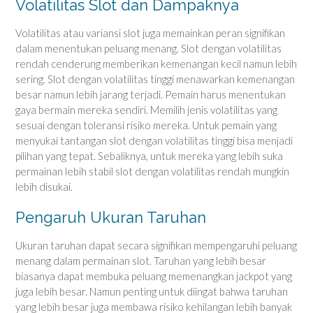
Volatilitas Slot dan Dampaknya
Volatilitas atau variansi slot juga memainkan peran signifikan
dalam menentukan peluang menang. Slot dengan volatilitas
rendah cenderung memberikan kemenangan kecil namun lebih
sering. Slot dengan volatilitas tinggi menawarkan kemenangan
besar namun lebih jarang terjadi. Pemain harus menentukan
gaya bermain mereka sendiri. Memilih jenis volatilitas yang
sesuai dengan toleransi risiko mereka. Untuk pemain yang
menyukai tantangan slot dengan volatilitas tinggi bisa menjadi
pilihan yang tepat. Sebaliknya, untuk mereka yang lebih suka
permainan lebih stabil slot dengan volatilitas rendah mungkin
lebih disukai.
Pengaruh Ukuran Taruhan
Ukuran taruhan dapat secara signifikan mempengaruhi peluang
menang dalam permainan slot. Taruhan yang lebih besar
biasanya dapat membuka peluang memenangkan jackpot yang
juga lebih besar. Namun penting untuk diingat bahwa taruhan
yang lebih besar juga membawa risiko kehilangan lebih banyak