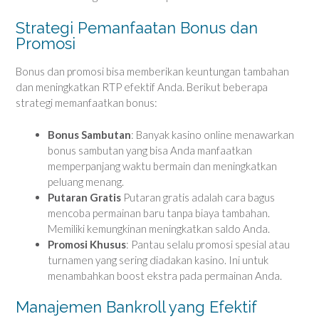
Strategi Pemanfaatan Bonus dan
Promosi
Bonus dan promosi bisa memberikan keuntungan tambahan
dan meningkatkan RTP efektif Anda. Berikut beberapa
strategi memanfaatkan bonus:
Bonus Sambutan
: Banyak kasino online menawarkan
bonus sambutan yang bisa Anda manfaatkan
memperpanjang waktu bermain dan meningkatkan
peluang menang.
Putaran Gratis
Putaran gratis adalah cara bagus
mencoba permainan baru tanpa biaya tambahan.
Memiliki kemungkinan meningkatkan saldo Anda.
Promosi Khusus
: Pantau selalu promosi spesial atau
turnamen yang sering diadakan kasino. Ini untuk
menambahkan boost ekstra pada permainan Anda.
Manajemen Bankroll yang Efektif