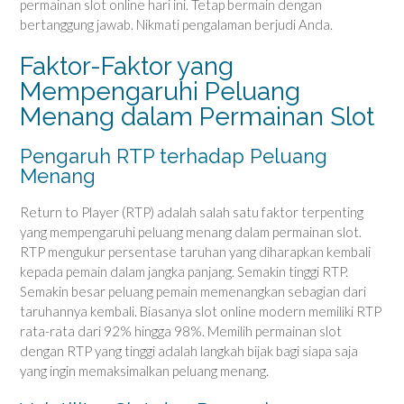
permainan slot online hari ini. Tetap bermain dengan
bertanggung jawab. Nikmati pengalaman berjudi Anda.
Faktor-Faktor yang
Mempengaruhi Peluang
Menang dalam Permainan Slot
Pengaruh RTP terhadap Peluang
Menang
Return to Player (RTP) adalah salah satu faktor terpenting
yang mempengaruhi peluang menang dalam permainan slot.
RTP mengukur persentase taruhan yang diharapkan kembali
kepada pemain dalam jangka panjang. Semakin tinggi RTP.
Semakin besar peluang pemain memenangkan sebagian dari
taruhannya kembali. Biasanya slot online modern memiliki RTP
rata-rata dari 92% hingga 98%. Memilih permainan slot
dengan RTP yang tinggi adalah langkah bijak bagi siapa saja
yang ingin memaksimalkan peluang menang.