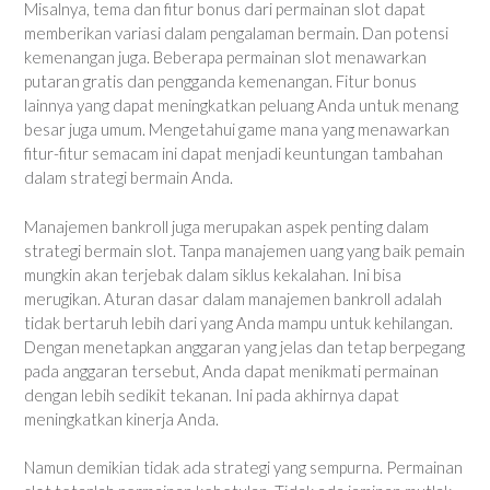
Misalnya, tema dan fitur bonus dari permainan slot dapat
memberikan variasi dalam pengalaman bermain. Dan potensi
kemenangan juga. Beberapa permainan slot menawarkan
putaran gratis dan pengganda kemenangan. Fitur bonus
lainnya yang dapat meningkatkan peluang Anda untuk menang
besar juga umum. Mengetahui game mana yang menawarkan
fitur-fitur semacam ini dapat menjadi keuntungan tambahan
dalam strategi bermain Anda.
Manajemen bankroll juga merupakan aspek penting dalam
strategi bermain slot. Tanpa manajemen uang yang baik pemain
mungkin akan terjebak dalam siklus kekalahan. Ini bisa
merugikan. Aturan dasar dalam manajemen bankroll adalah
tidak bertaruh lebih dari yang Anda mampu untuk kehilangan.
Dengan menetapkan anggaran yang jelas dan tetap berpegang
pada anggaran tersebut, Anda dapat menikmati permainan
dengan lebih sedikit tekanan. Ini pada akhirnya dapat
meningkatkan kinerja Anda.
Namun demikian tidak ada strategi yang sempurna. Permainan