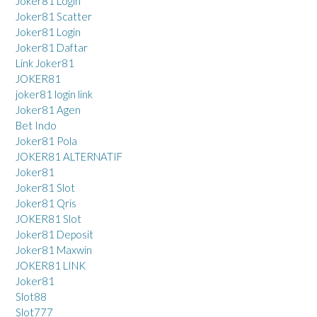
Joker81 Login
Joker81 Scatter
Joker81 Login
Joker81 Daftar
Link Joker81
JOKER81
joker81 login link
Joker81 Agen
Bet Indo
Joker81 Pola
JOKER81 ALTERNATIF
Joker81
Joker81 Slot
Joker81 Qris
JOKER81 Slot
Joker81 Deposit
Joker81 Maxwin
JOKER81 LINK
Joker81
Slot88
Slot777