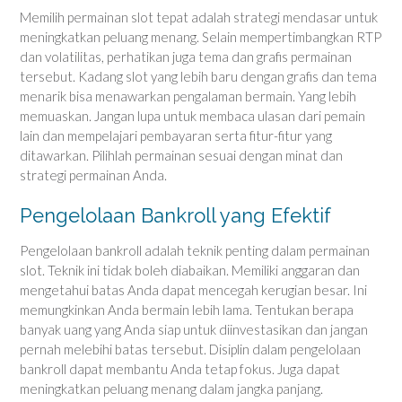
Memilih permainan slot tepat adalah strategi mendasar untuk
meningkatkan peluang menang. Selain mempertimbangkan RTP
dan volatilitas, perhatikan juga tema dan grafis permainan
tersebut. Kadang slot yang lebih baru dengan grafis dan tema
menarik bisa menawarkan pengalaman bermain. Yang lebih
memuaskan. Jangan lupa untuk membaca ulasan dari pemain
lain dan mempelajari pembayaran serta fitur-fitur yang
ditawarkan. Pilihlah permainan sesuai dengan minat dan
strategi permainan Anda.
Pengelolaan Bankroll yang Efektif
Pengelolaan bankroll adalah teknik penting dalam permainan
slot. Teknik ini tidak boleh diabaikan. Memiliki anggaran dan
mengetahui batas Anda dapat mencegah kerugian besar. Ini
memungkinkan Anda bermain lebih lama. Tentukan berapa
banyak uang yang Anda siap untuk diinvestasikan dan jangan
pernah melebihi batas tersebut. Disiplin dalam pengelolaan
bankroll dapat membantu Anda tetap fokus. Juga dapat
meningkatkan peluang menang dalam jangka panjang.