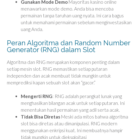
Gunakan Mode Demo
Mayoritas kasino online
menawarkan mode demo. Anda bisa mencoba
permainan tanpa taruhan uang nyata. Ini cara bagus
untuk memahami permainan sebelum menginvestasikan
uang Anda.
Peran Algoritma dan Random Number
Generator (RNG) dalam Slot
Algoritma dan RNG merupakan komponen penting dalam
setiap mesin slot. RNG memastikan setiap putaran
independen dan acak membuat tidak mungkin untuk
memprediksi kapan sebuah slot akan “gacor.”
Mengerti RNG
: RNG adalah perangkat lunak yang
menghasilkan bilangan acak untuk setiap putaran. Ini
menentukan hasil permainan yang adil serta acak.
Tidak Bisa Diretas
Meski ada mitos bahwa algoritma
slot bisa diretas atau dimanipulasi. RNG modern
menggunakan enkripsi kuat. Ini membuatnya hampir
tidak mungkin untuk dieksploitasi