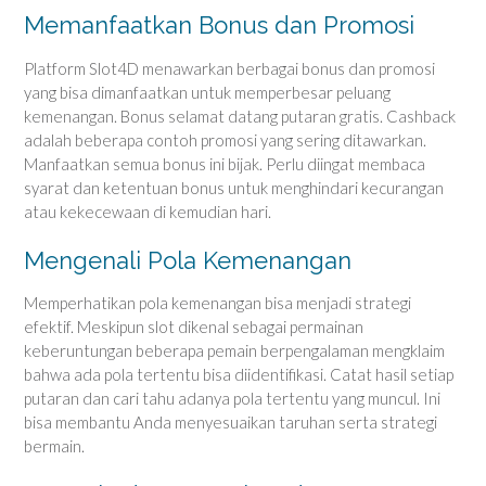
Memanfaatkan Bonus dan Promosi
Platform Slot4D menawarkan berbagai bonus dan promosi
yang bisa dimanfaatkan untuk memperbesar peluang
kemenangan. Bonus selamat datang putaran gratis. Cashback
adalah beberapa contoh promosi yang sering ditawarkan.
Manfaatkan semua bonus ini bijak. Perlu diingat membaca
syarat dan ketentuan bonus untuk menghindari kecurangan
atau kekecewaan di kemudian hari.
Mengenali Pola Kemenangan
Memperhatikan pola kemenangan bisa menjadi strategi
efektif. Meskipun slot dikenal sebagai permainan
keberuntungan beberapa pemain berpengalaman mengklaim
bahwa ada pola tertentu bisa diidentifikasi. Catat hasil setiap
putaran dan cari tahu adanya pola tertentu yang muncul. Ini
bisa membantu Anda menyesuaikan taruhan serta strategi
bermain.