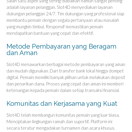
Salah satu aspek yang sering diabaikan namun sangat penting
adalah layanan pelanggan. Slot4D menyediakan layanan
dukungan pelanggan 24/7. Tim dukungan yang profesional siap
membantu pemain dengan segala pertanyaan atau masalah
yang mungkin timbul. Responsif memastikan pemain
mendapatkan bantuan yang cepat dan efektif.
Metode Pembayaran yang Beragam
dan Aman
Slot4D menawarkan berbagai metode pembayaran yang aman
dan mudah digunakan. Dari transfer bank lokal hingga dompet
digital. Pemain memiliki banyak pilihan untuk melakukan deposit
dan penarikan dana. Proses yang cepat dan aman ini memberi
ketenangan kepada pemain dalam setiap transaksi finansial.
Komunitas dan Kerjasama yang Kuat
Slot4D telah membangun komunitas pemain yang luar biasa.
Menciptakan lingkungan ramah dan suportif. Platform ini
secara teratur mengadakan turnamen dan acara khusus.