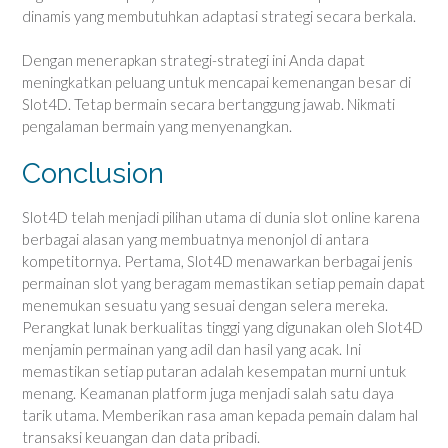
dinamis yang membutuhkan adaptasi strategi secara berkala.
Dengan menerapkan strategi-strategi ini Anda dapat
meningkatkan peluang untuk mencapai kemenangan besar di
Slot4D. Tetap bermain secara bertanggung jawab. Nikmati
pengalaman bermain yang menyenangkan.
Conclusion
Slot4D telah menjadi pilihan utama di dunia slot online karena
berbagai alasan yang membuatnya menonjol di antara
kompetitornya. Pertama, Slot4D menawarkan berbagai jenis
permainan slot yang beragam memastikan setiap pemain dapat
menemukan sesuatu yang sesuai dengan selera mereka.
Perangkat lunak berkualitas tinggi yang digunakan oleh Slot4D
menjamin permainan yang adil dan hasil yang acak. Ini
memastikan setiap putaran adalah kesempatan murni untuk
menang. Keamanan platform juga menjadi salah satu daya
tarik utama. Memberikan rasa aman kepada pemain dalam hal
transaksi keuangan dan data pribadi.