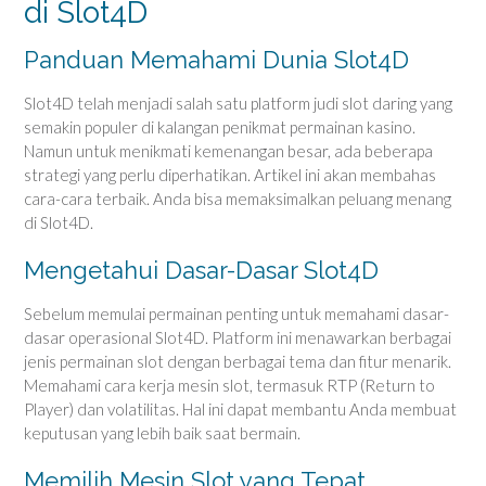
di Slot4D
Panduan Memahami Dunia Slot4D
Slot4D telah menjadi salah satu platform judi slot daring yang
semakin populer di kalangan penikmat permainan kasino.
Namun untuk menikmati kemenangan besar, ada beberapa
strategi yang perlu diperhatikan. Artikel ini akan membahas
cara-cara terbaik. Anda bisa memaksimalkan peluang menang
di Slot4D.
Mengetahui Dasar-Dasar Slot4D
Sebelum memulai permainan penting untuk memahami dasar-
dasar operasional Slot4D. Platform ini menawarkan berbagai
jenis permainan slot dengan berbagai tema dan fitur menarik.
Memahami cara kerja mesin slot, termasuk RTP (Return to
Player) dan volatilitas. Hal ini dapat membantu Anda membuat
keputusan yang lebih baik saat bermain.
Memilih Mesin Slot yang Tepat