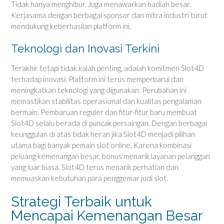
Tidak hanya menghibur. Juga menawarkan hadiah besar.
Kerjasama dengan berbagai sponsor dan mitra industri turut
mendukung keberhasilan platform ini.
Teknologi dan Inovasi Terkini
Terakhir tetapi tidak kalah penting, adalah komitmen Slot4D
terhadap inovasi. Platform ini terus memperbarui dan
meningkatkan teknologi yang digunakan. Perubahan ini
memastikan stabilitas operasional dan kualitas pengalaman
bermain. Pembaruan reguler dan fitur-fitur baru membuat
Slot4D selalu berada di puncak persaingan. Dengan berbagai
keunggulan di atas tidak heran jika Slot4D menjadi pilihan
utama bagi banyak pemain slot online. Karena kombinasi
peluang kemenangan besar, bonus menarik layanan pelanggan
yang luar biasa, Slot4D terus menarik perhatian dan
memuaskan kebutuhan para penggemar judi slot.
Strategi Terbaik untuk
Mencapai Kemenangan Besar