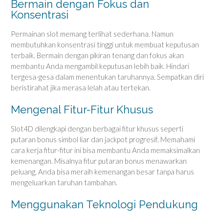
Bermain dengan Fokus dan
Konsentrasi
Permainan slot memang terlihat sederhana. Namun
membutuhkan konsentrasi tinggi untuk membuat keputusan
terbaik. Bermain dengan pikiran tenang dan fokus akan
membantu Anda mengambil keputusan lebih baik. Hindari
tergesa-gesa dalam menentukan taruhannya. Sempatkan diri
beristirahat jika merasa lelah atau tertekan.
Mengenal Fitur-Fitur Khusus
Slot4D dilengkapi dengan berbagai fitur khusus seperti
putaran bonus simbol liar dan jackpot progresif. Memahami
cara kerja fitur-fitur ini bisa membantu Anda memaksimalkan
kemenangan. Misalnya fitur putaran bonus menawarkan
peluang. Anda bisa meraih kemenangan besar tanpa harus
mengeluarkan taruhan tambahan.
Menggunakan Teknologi Pendukung