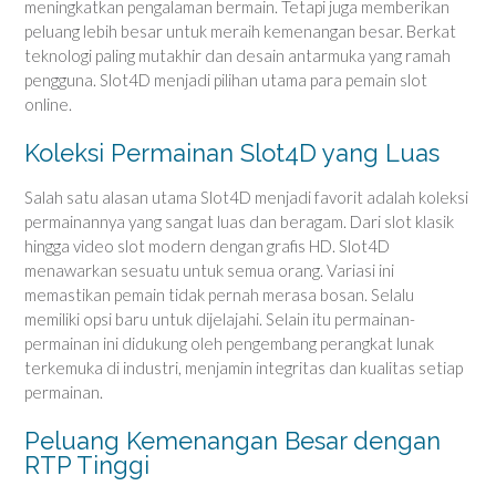
meningkatkan pengalaman bermain. Tetapi juga memberikan
peluang lebih besar untuk meraih kemenangan besar. Berkat
teknologi paling mutakhir dan desain antarmuka yang ramah
pengguna. Slot4D menjadi pilihan utama para pemain slot
online.
Koleksi Permainan Slot4D yang Luas
Salah satu alasan utama Slot4D menjadi favorit adalah koleksi
permainannya yang sangat luas dan beragam. Dari slot klasik
hingga video slot modern dengan grafis HD. Slot4D
menawarkan sesuatu untuk semua orang. Variasi ini
memastikan pemain tidak pernah merasa bosan. Selalu
memiliki opsi baru untuk dijelajahi. Selain itu permainan-
permainan ini didukung oleh pengembang perangkat lunak
terkemuka di industri, menjamin integritas dan kualitas setiap
permainan.
Peluang Kemenangan Besar dengan
RTP Tinggi