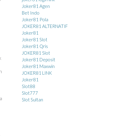
Joker81 Agen
Bet Indo
Joker81 Pola
JOKER81 ALTERNATIF
Joker81
Joker81 Slot
Joker81 Qris
JOKER81 Slot
k
Joker81 Deposit
Joker81 Maxwin
n
JOKER81 LINK
Joker81
Slot88
Slot777
ga
Slot Sultan