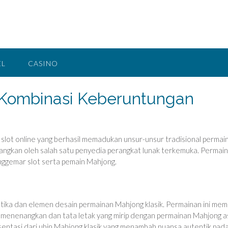
EL
CASINO
 Kombinasi Keberuntungan
 slot online yang berhasil memadukan unsur-unsur tradisional permai
gkan oleh salah satu penyedia perangkat lunak terkemuka. Permai
nggemar slot serta pemain Mahjong.
tika dan elemen desain permainan Mahjong klasik. Permainan ini memil
 menenangkan dan tata letak yang mirip dengan permainan Mahjong as
esentasi dari ubin Mahjong klasik yang menambah nuansa autentik pad