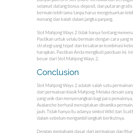
selamat datang bonus deposit, dan putaran grat
bermain lebih lama tanpa harus mengeluarkan leb
menang dan kalah dalam jangka panjang.
Slot Mahjong Ways 2 tidak hanya tentang memenan
Pastikan untuk selalu bermain dengan cara yang 
strategi yang tepat dan kesabaran kombinasi keb
harapkan. Pastikan Anda mengikuti panduan ini. 
besar dari Slot Mahjong Ways 2.
Conclusion
Slot Mahjong Ways 2 adalah salah satu permaina
dari permainan klasik Mahjong. Melalui desain yan
yang unik dan menyenangkan bagi para pemainnya. 
Avalanche berhasil menciptakan dinamika permaina
jauh. Tidak hanya itu adanya simbol Wild dan Scat
dalam sebelum mengambil langkah berikutnya.
Dengan memahami dasar dari permainan dan fitur-f