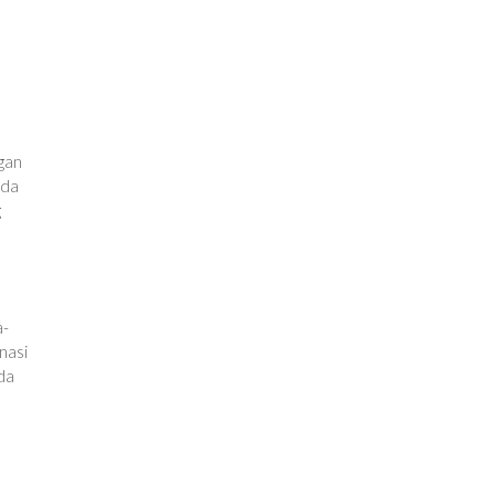
gan
eda
g
a-
nasi
da