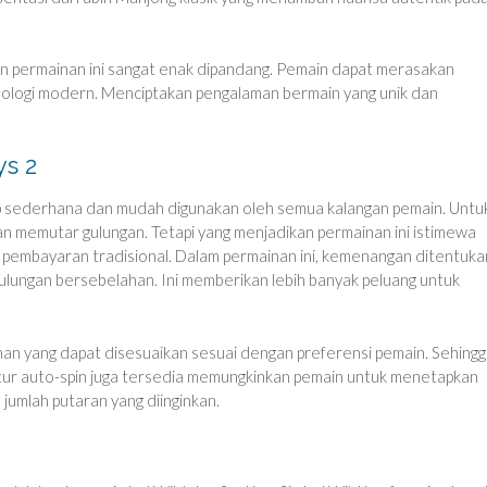
an permainan ini sangat enak dipandang. Pemain dapat merasakan
nologi modern. Menciptakan pengalaman bermain yang unik dan
ys 2
 sederhana dan mudah digunakan oleh semua kalangan pemain. Untu
 memutar gulungan. Tetapi yang menjadikan permainan ini istimewa
is pembayaran tradisional. Dalam permainan ini, kemenangan ditentuka
gulungan bersebelahan. Ini memberikan lebih banyak peluang untuk
an yang dapat disesuaikan sesuai dengan preferensi pemain. Sehing
tur auto-spin juga tersedia memungkinkan pemain untuk menetapkan
jumlah putaran yang diinginkan.