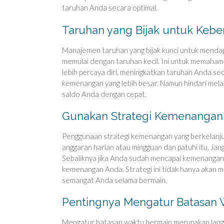
taruhan Anda secara optimal.
Taruhan yang Bijak untuk Keb
Manajemen taruhan yang bijak kunci untuk menda
memulai dengan taruhan kecil. Ini untuk memaham
lebih percaya diri, meningkatkan taruhan Anda 
kemenangan yang lebih besar. Namun hindari melak
saldo Anda dengan cepat.
Gunakan Strategi Kemenangan 
Penggunaan strategi kemenangan yang berkelanju
anggaran harian atau mingguan dan patuhi itu. Ja
Sebaliknya jika Anda sudah mencapai kemenangan y
kemenangan Anda. Strategi ini tidak hanya akan
semangat Anda selama bermain.
Pentingnya Mengatur Batasan
Mengatur batasan waktu bermain merupakan langka