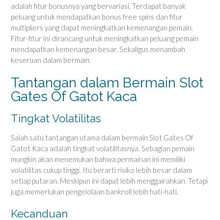
adalah fitur bonusnya yang bervariasi. Terdapat banyak
peluang untuk mendapatkan bonus free spins dan fitur
multipliers yang dapat meningkatkan kemenangan pemain.
Fitur-fitur ini dirancang untuk meningkatkan peluang pemain
mendapatkan kemenangan besar. Sekaligus menambah
keseruan dalam bermain.
Tantangan dalam Bermain Slot
Gates Of Gatot Kaca
Tingkat Volatilitas
Salah satu tantangan utama dalam bermain Slot Gates Of
Gatot Kaca adalah tingkat volatilitasnya. Sebagian pemain
mungkin akan menemukan bahwa permainan ini memiliki
volatilitas cukup tinggi. Itu berarti risiko lebih besar dalam
setiap putaran. Meskipun ini dapat lebih menggairahkan. Tetapi
juga memerlukan pengelolaan bankroll lebih hati-hati.
Kecanduan