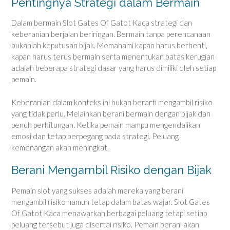
Pentingnya Strategi dalam Bermain
Dalam bermain Slot Gates Of Gatot Kaca strategi dan
keberanian berjalan beriringan. Bermain tanpa perencanaan
bukanlah keputusan bijak. Memahami kapan harus berhenti,
kapan harus terus bermain serta menentukan batas kerugian
adalah beberapa strategi dasar yang harus dimiliki oleh setiap
pemain.
Keberanian dalam konteks ini bukan berarti mengambil risiko
yang tidak perlu. Melainkan berani bermain dengan bijak dan
penuh perhitungan. Ketika pemain mampu mengendalikan
emosi dan tetap berpegang pada strategi. Peluang
kemenangan akan meningkat.
Berani Mengambil Risiko dengan Bijak
Pemain slot yang sukses adalah mereka yang berani
mengambil risiko namun tetap dalam batas wajar. Slot Gates
Of Gatot Kaca menawarkan berbagai peluang tetapi setiap
peluang tersebut juga disertai risiko. Pemain berani akan