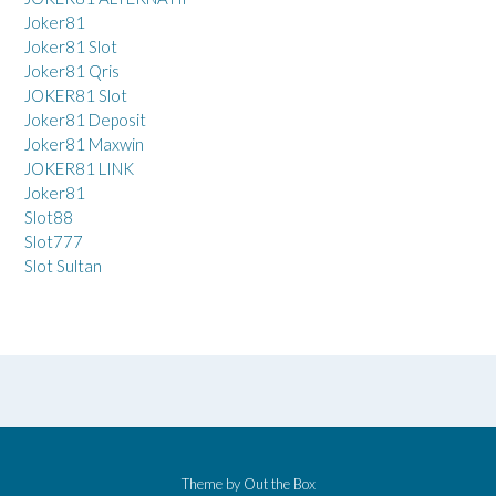
Joker81
Joker81 Slot
Joker81 Qris
JOKER81 Slot
Joker81 Deposit
Joker81 Maxwin
JOKER81 LINK
Joker81
Slot88
Slot777
Slot Sultan
Theme by
Out the Box