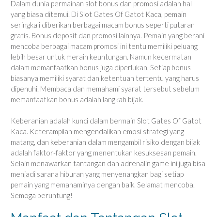
Dalam dunia permainan slot bonus dan promosi adalah hal
yang biasa ditemui. Di Slot Gates Of Gatot Kaca, pemain
seringkali diberikan berbagai macam bonus seperti putaran
gratis. Bonus deposit dan promosi lainnya. Pemain yang berani
mencoba berbagai macam promosi ini tentu memiliki peluang
lebih besar untuk meraih keuntungan. Namun kecermatan
dalam memanfaatkan bonus juga diperlukan. Setiap bonus
biasanya memiliki syarat dan ketentuan tertentu yang harus
dipenuhi. Membaca dan memahami syarat tersebut sebelum
memanfaatkan bonus adalah langkah bijak.
Keberanian adalah kunci dalam bermain Slot Gates Of Gatot
Kaca. Keterampilan mengendalikan emosi strategi yang
matang, dan keberanian dalam mengambil risiko dengan bijak
adalah faktor-faktor yang menentukan kesuksesan pemain.
Selain menawarkan tantangan dan adrenalin game ini juga bisa
menjadi sarana hiburan yang menyenangkan bagi setiap
pemain yang memahaminya dengan baik. Selamat mencoba.
Semoga beruntung!