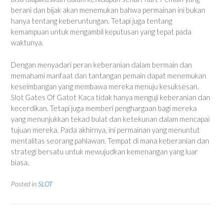
berani dan bijak akan menemukan bahwa permainan ini bukan
hanya tentang keberuntungan. Tetapi juga tentang
kemampuan untuk mengambil keputusan yang tepat pada
waktunya.
Dengan menyadari peran keberanian dalam bermain dan
memahami manfaat dan tantangan pemain dapat menemukan
keseimbangan yang membawa mereka menuju kesuksesan.
Slot Gates Of Gatot Kaca tidak hanya menguji keberanian dan
kecerdikan. Tetapi juga memberi penghargaan bagi mereka
yang menunjukkan tekad bulat dan ketekunan dalam mencapai
tujuan mereka. Pada akhirnya, ini permainan yang menuntut
mentalitas seorang pahlawan. Tempat di mana keberanian dan
strategi bersatu untuk mewujudkan kemenangan yang luar
biasa.
Posted in
SLOT