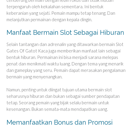
terpengaruh oleh kekalahan sementara. Ini bentuk
keberanian yang sejati. Pemain mampu tetap tenang. Dan
melanjutkan permainan dengan kepala dingin.
Manfaat Bermain Slot Sebagai Hiburan
Selain tantangan dan adrenalin yang ditawarkan bermain Slot
Gates Of Gatot Kaca juga memberikan manfaat lain sebagai
bentuk hiburan. Permainan ini bisa menjadi sarana melepas
penat dan menikmati waktu luang. Dengan tema yang menarik
dan gameplay yang seru. Pemain dapat merasakan pengalaman
bermain yang menyenangkan.
Namun, penting untuk diingat tujuan utama bermain slot
seharusnya hiburan dan bukan sebagai sumber pendapatan
tetap. Seorang pemain yang bijak selalu bermain untuk
kesenangan. Bukan semata-mata mendapatkan uang.
Memanfaatkan Bonus dan Promosi