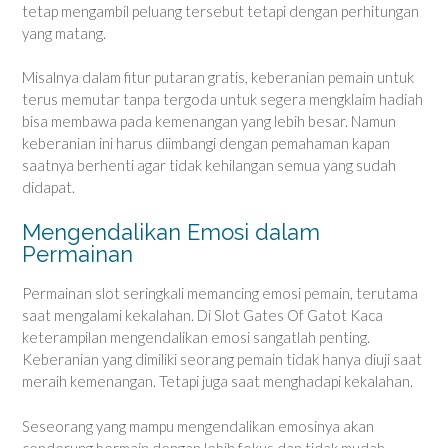
tetap mengambil peluang tersebut tetapi dengan perhitungan
yang matang.
Misalnya dalam fitur putaran gratis, keberanian pemain untuk
terus memutar tanpa tergoda untuk segera mengklaim hadiah
bisa membawa pada kemenangan yang lebih besar. Namun
keberanian ini harus diimbangi dengan pemahaman kapan
saatnya berhenti agar tidak kehilangan semua yang sudah
didapat.
Mengendalikan Emosi dalam
Permainan
Permainan slot seringkali memancing emosi pemain, terutama
saat mengalami kekalahan. Di Slot Gates Of Gatot Kaca
keterampilan mengendalikan emosi sangatlah penting.
Keberanian yang dimiliki seorang pemain tidak hanya diuji saat
meraih kemenangan. Tetapi juga saat menghadapi kekalahan.
Seseorang yang mampu mengendalikan emosinya akan
cenderung bermain dengan lebih fokus dan tidak mudah