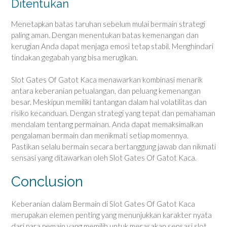
Ditentukan
Menetapkan batas taruhan sebelum mulai bermain strategi
paling aman. Dengan menentukan batas kemenangan dan
kerugian Anda dapat menjaga emosi tetap stabil. Menghindari
tindakan gegabah yang bisa merugikan.
Slot Gates Of Gatot Kaca menawarkan kombinasi menarik
antara keberanian petualangan, dan peluang kemenangan
besar. Meskipun memiliki tantangan dalam hal volatilitas dan
risiko kecanduan. Dengan strategi yang tepat dan pemahaman
mendalam tentang permainan. Anda dapat memaksimalkan
pengalaman bermain dan menikmati setiap momennya.
Pastikan selalu bermain secara bertanggung jawab dan nikmati
sensasi yang ditawarkan oleh Slot Gates Of Gatot Kaca.
Conclusion
Keberanian dalam Bermain di Slot Gates Of Gatot Kaca
merupakan elemen penting yang menunjukkan karakter nyata
dari para pemain yang memilih untuk merasakan sensasi slot