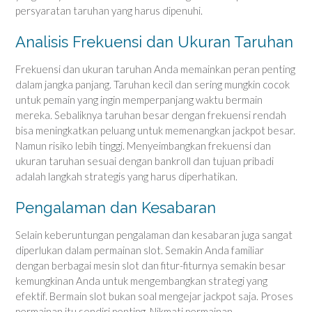
persyaratan taruhan yang harus dipenuhi.
Analisis Frekuensi dan Ukuran Taruhan
Frekuensi dan ukuran taruhan Anda memainkan peran penting
dalam jangka panjang. Taruhan kecil dan sering mungkin cocok
untuk pemain yang ingin memperpanjang waktu bermain
mereka. Sebaliknya taruhan besar dengan frekuensi rendah
bisa meningkatkan peluang untuk memenangkan jackpot besar.
Namun risiko lebih tinggi. Menyeimbangkan frekuensi dan
ukuran taruhan sesuai dengan bankroll dan tujuan pribadi
adalah langkah strategis yang harus diperhatikan.
Pengalaman dan Kesabaran
Selain keberuntungan pengalaman dan kesabaran juga sangat
diperlukan dalam permainan slot. Semakin Anda familiar
dengan berbagai mesin slot dan fitur-fiturnya semakin besar
kemungkinan Anda untuk mengembangkan strategi yang
efektif. Bermain slot bukan soal mengejar jackpot saja. Proses
permainan itu sendiri penting. Nikmati permainan.