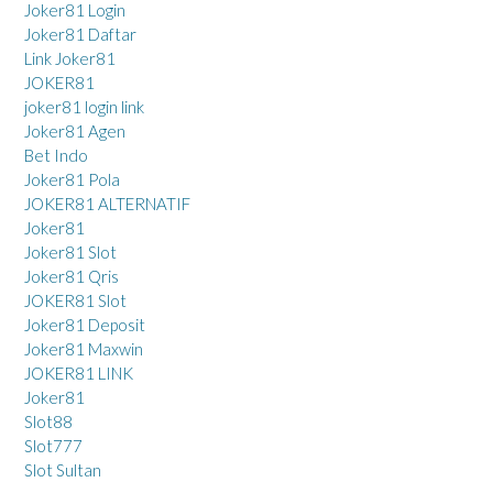
Joker81 Login
Joker81 Daftar
Link Joker81
JOKER81
joker81 login link
Joker81 Agen
Bet Indo
Joker81 Pola
JOKER81 ALTERNATIF
Joker81
Joker81 Slot
Joker81 Qris
JOKER81 Slot
Joker81 Deposit
Joker81 Maxwin
JOKER81 LINK
Joker81
Slot88
Slot777
Slot Sultan