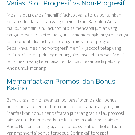
Variasi Slot: Progresif vs Non-Progresif
Mesin slot progresif memiliki jackpot yang terus bertambah
setiap kali ada taruhan yang ditempatkan. Baik oleh Anda
maupun pemain lain. Jackpot ini bisa mencapai jumlah yang
sangat besar. Tetapi peluang untuk memenangkannya biasanya
lebih rendah dibandingkan dengan mesin non-progresif.
Sebaliknya, mesin non-progresif memiliki jackpot tetap yang
lebih kecil tetapi peluang menang biasanya lebih besar. Memilih
jenis mesin yang tepat bisa berdampak besar pada peluang
Anda untuk menang.
Memanfaatkan Promosi dan Bonus
Kasino
Banyak kasino menawarkan berbagai promosi dan bonus
untuk menarik pemain baru dan mempertahankan yang lama.
Manfaatkan bonus pendaftaran putaran gratis atau promosi
lainnya untuk mendapatkan nilai tambah dalam permainan
Anda. Namun, penting juga membaca syarat dan ketentuan
yang menyertai bonus tersebut. Sering kali terdapat