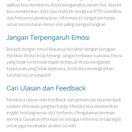
aplikasi bisa membantu Anda menganalisis mesin slot. Alat ini
bisa memberikan data dan statistik mengenai RTP, volatilitas
dan frekuensi pembayaran. Informasi ini sangat berharga
untuk menentukan mesin slot paling menguntungkan.
Jangan Terpengaruh Emosi
Berjudi dengan emosi biasanya berakhir dengan kerugian.
Pastikan Anda tetap tenang. Jangan terbawa suasana. Emosi
yang tidak terkendali dapat membuat Anda mengambil
keputusan yang tidak bijaksana. Anda bisa meningkatkan
taruhan secara impulsif.
Cari Ulasan dan Feedback
Membaca ulasan dan feedback dari pemain lain bisa menjadi
sumber informasi yang berharga. Mereka bisa memberikan
insight tentang mesin slot tertentu. Pengalaman bermain
mereka. Gunakan informasi ini sebagai referensi tetapi ingat
untuk juga melakukan analisis sendiri.