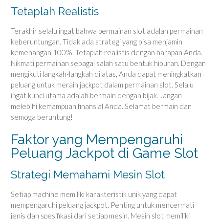
Tetaplah Realistis
Terakhir selalu ingat bahwa permainan slot adalah permainan
keberuntungan. Tidak ada strategi yang bisa menjamin
kemenangan 100%. Tetaplah realistis dengan harapan Anda.
Nikmati permainan sebagai salah satu bentuk hiburan. Dengan
mengikuti langkah-langkah di atas, Anda dapat meningkatkan
peluang untuk meraih jackpot dalam permainan slot. Selalu
ingat kunci utama adalah bermain dengan bijak. Jangan
melebihi kemampuan finansial Anda. Selamat bermain dan
semoga beruntung!
Faktor yang Mempengaruhi
Peluang Jackpot di Game Slot
Strategi Memahami Mesin Slot
Setiap machine memiliki karakteristik unik yang dapat
mempengaruhi peluang jackpot. Penting untuk mencermati
jenis dan spesifikasi dari setiap mesin. Mesin slot memiliki