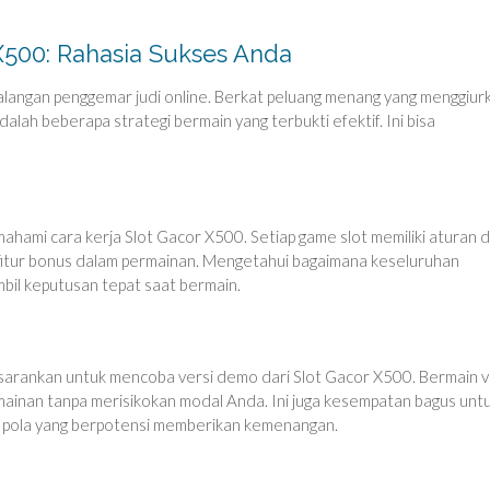
X500: Rahasia Sukses Anda
kalangan penggemar judi online. Berkat peluang menang yang menggiur
ah beberapa strategi bermain yang terbukti efektif. Ini bisa
hami cara kerja Slot Gacor X500. Setiap game slot memiliki aturan 
an fitur bonus dalam permainan. Mengetahui bagaimana keseluruhan
il keputusan tepat saat bermain.
sarankan untuk mencoba versi demo dari Slot Gacor X500. Bermain v
an tanpa merisikokan modal Anda. Ini juga kesempatan bagus unt
pola yang berpotensi memberikan kemenangan.