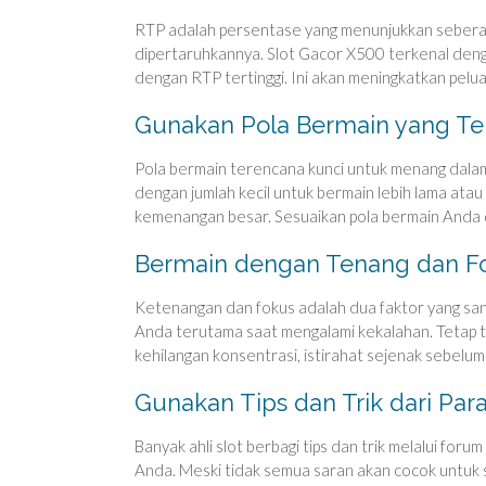
RTP adalah persentase yang menunjukkan seberap
dipertaruhkannya. Slot Gacor X500 terkenal denga
dengan RTP tertinggi. Ini akan meningkatkan pelu
Gunakan Pola Bermain yang Te
Pola bermain terencana kunci untuk menang dalam 
dengan jumlah kecil untuk bermain lebih lama atau
kemenangan besar. Sesuaikan pola bermain Anda
Bermain dengan Tenang dan F
Ketenangan dan fokus adalah dua faktor yang san
Anda terutama saat mengalami kekalahan. Tetap t
kehilangan konsentrasi, istirahat sejenak sebelu
Gunakan Tips dan Trik dari Para
Banyak ahli slot berbagi tips dan trik melalui fo
Anda. Meski tidak semua saran akan cocok untuk