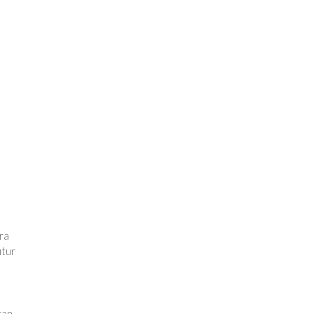
ara
itur
.
kan