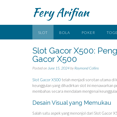
Skip
Fery Arifian
to
content
SLOT
BOLA
POKER
TOG
Slot Gacor X500: Pen
Gacor X500
Posted on
June 15, 2024
by
Raymond Collins
Slot Gacor X500
telah menjadi sorotan utama di k
keunggulan yang dihadirkan slot ini menawarkan pe
membahas secara mendalam mengenai keunggulan da
Desain Visual yang Memukau
Salah satu aspek yang menonjol dari Slot Gacor X