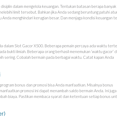
h disiplin dalam mengelola keuangan. Tentukan batasan berapa banyak
elebihi limit tersebut. Bahkan jika Anda sedang beruntung patuhi atu
u Anda menghindari kerugian besar. Dan menjaga kondisi keuangan t
 dalam Slot Gacor X500. Beberapa pemain percaya ada waktu tert
ada bukti ilmiah. Beberapa orang berhasil menemukan ‘waktu gacor’ 
 sering. Cobalah bermain pada berbagai waktu. Catat kapan Anda
i
 program bonus dan promosi bisa Anda manfaatkan. Misalnya bonus
emanfaatkan promosi ini dapat menambah saldo bermain Anda. Ini juga
ah biaya. Pastikan membaca syarat dan ketentuan setiap bonus un
r)