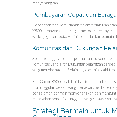
menyenangkan.
Pembayaran Cepat dan Berag
Kecepatan dan kemudahan dalam melakukan transak
X500 menawarkan berbagai metode pembayaran yan
wallet juga tersedia. Hal ini memudahkan pemain
Komunitas dan Dukungan Pel
Selain keunggulan dalam permainan itu sendiri S
komunitas yang aktif. Dukungan pelanggan terse
yang mereka hadapi. Selain itu, komunitas aktif me
Slot Gacor X500 adalah pilihan ideal untuk siapa 
fitur unggulan desain yang menawan. Serta peluan
pengalaman bermain menyenangkan dan menguntun
merasakan sendiri keunggulan yang ditawarkanny
Strategi Bermain untuk 