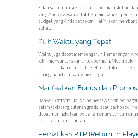
Salah satu kunci sukses dalam bermain slot adala
yang Anda siapkan untuk bermain. Jangan pernah m
budget yang Anda tetapkan. Hal ini akan membant
sehat.
Pilih Waktu yang Tepat
Waktu juga dapat mempengaruhi kemenangan Anda
lebih menguntungkan untuk bermain. Meski belum 
memanfaatkan momen tersebut untuk menang lebih
sering mendapatkan kemenangan
Manfaatkan Bonus dan Promos
Banyak platform judi online menawarkan berbagai
selamat datang putaran gratis, atau cashback. M
dapat meningkatkan peluang menang tanpa menamb
memaksimalkan manfaat.
Perhatikan RTP (Return to Playe