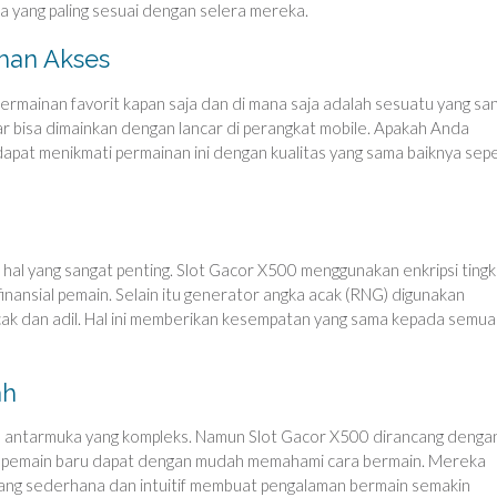
yang paling sesuai dengan selera mereka.
han Akses
ermainan favorit kapan saja dan di mana saja adalah sesuatu yang sa
ar bisa dimainkan dengan lancar di perangkat mobile. Apakah Anda
pat menikmati permainan ini dengan kualitas yang sama baiknya sepe
hal yang sangat penting. Slot Gacor X500 menggunakan enkripsi tingk
 finansial pemain. Selain itu generator angka acak (RNG) digunakan
ak dan adil. Hal ini memberikan kesempatan yang sama kepada semua
ah
n antarmuka yang kompleks. Namun Slot Gacor X500 dirancang denga
 pemain baru dapat dengan mudah memahami cara bermain. Mereka
 yang sederhana dan intuitif membuat pengalaman bermain semakin