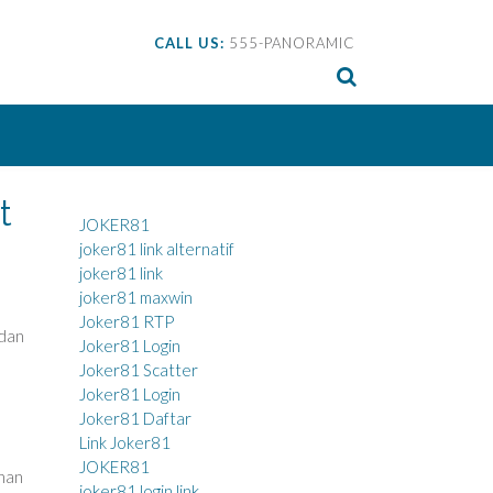
CALL US:
555-PANORAMIC
t
JOKER81
joker81 link alternatif
joker81 link
joker81 maxwin
Joker81 RTP
 dan
Joker81 Login
Joker81 Scatter
Joker81 Login
Joker81 Daftar
Link Joker81
JOKER81
inan
joker81 login link