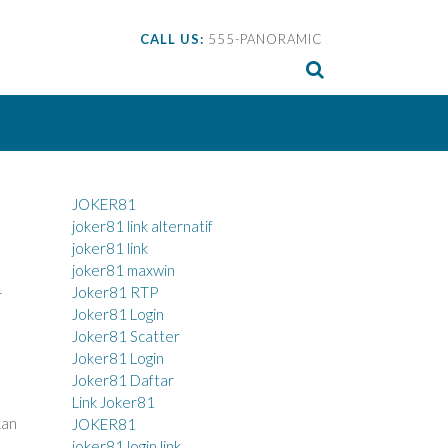
CALL US:
555-PANORAMIC
JOKER81
joker81 link alternatif
joker81 link
joker81 maxwin
Joker81 RTP
r
Joker81 Login
Joker81 Scatter
Joker81 Login
Joker81 Daftar
Link Joker81
kan
JOKER81
joker81 login link