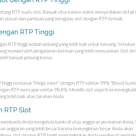
ntang RTP suatu slot. Banyak situs kasino online menyediakan detail i
ari ulasan dan panduan yang mengulas slot dengan RTP terbaik.
engan RTP Tinggi
n RTP tinggi adalah peluang yang lebih baik untuk menang. Ini bukan
ntang memperoleh pengalaman bermain yang lebih memuaskan. Slot de
lebih banyak peluang bonus.
i
 tinggi termasuk “Mega Joker” dengan RTP sekitar 99% “Blood Sucke
an RTP mencapai sekitar 98.8%. Memilih slot seperti ini meningkat
g lebih baik atas taruhan Anda.
n RTP Slot
a membantu Anda mengelola bankroll atau anggaran permainan Anda. 
an anggaran yang lebih besar karena kemungkinan besar Anda akan
liknya, slot dengan RTP tinggi memungkinkan Anda menikmati permai