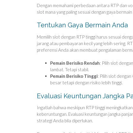
Dengan memahami perbedaan antara RTP dan volat
slot mana yang paling sesuai dengan gaya bermain
Tentukan Gaya Bermain Anda
Memilih slot dengan RTP tinggi harus sesuai den
jarang atau pembayaran kecil yang lebih sering.
preferensi Anda akan membuat pengalaman berma
Pemain Berisiko Rendah
: Pilih slot deng
lambat. Tetapi stabil.
Pemain Berisiko Tinggi
: Pilih slot denga
besar tetapi dengan risiko lebih tinggi.
Evaluasi Keuntungan Jangka P
Ingatlah bahwa meskipun RTP tinggi meningkatka
keberuntungan. Evaluasi keuntungan jangka pan
strategi Anda bila diperlukan.