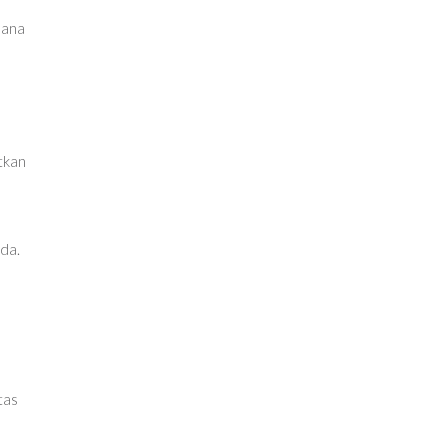
sana
tkan
da.
tas