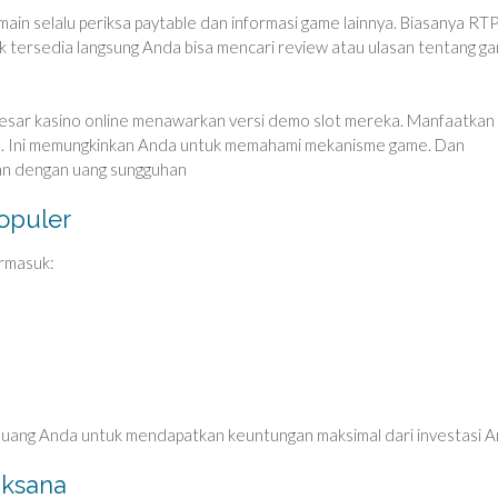
in selalu periksa paytable dan informasi game lainnya. Biasanya RT
ak tersedia langsung Anda bisa mencari review atau ulasan tentang g
esar kasino online menawarkan versi demo slot mereka. Manfaatkan f
sial. Ini memungkinkan Anda untuk memahami mekanisme game. Dan
an dengan uang sungguhan
opuler
ermasuk:
luang Anda untuk mendapatkan keuntungan maksimal dari investasi A
aksana