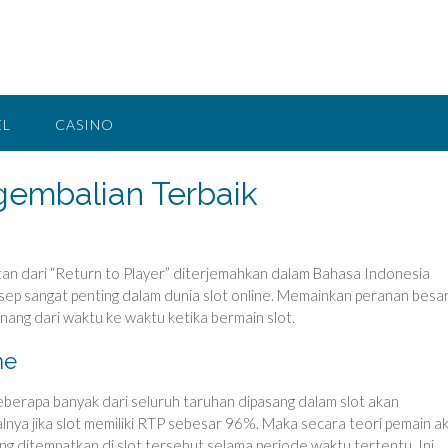
EL
CASINO
gembalian Terbaik
tan dari “Return to Player” diterjemahkan dalam Bahasa Indonesia
nsep sangat penting dalam dunia slot online. Memainkan peranan besa
ng dari waktu ke waktu ketika bermain slot.
ne
erapa banyak dari seluruh taruhan dipasang dalam slot akan
alnya jika slot memiliki RTP sebesar 96%. Maka secara teori pemain a
 ditempatkan di slot tersebut selama periode waktu tertentu. Ini