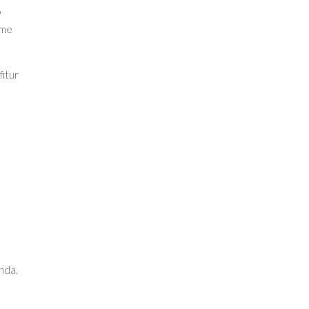
P
ame
itur
nda.