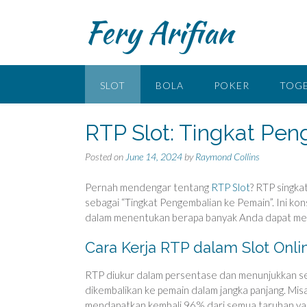
Skip
Fery Arifian
to
content
SLOT
BOLA
POKER
TOG
RTP Slot: Tingkat Pen
Posted on
June 14, 2024
by
Raymond Collins
Pernah mendengar tentang
RTP Slot
? RTP singka
sebagai “Tingkat Pengembalian ke Pemain”. Ini ko
dalam menentukan berapa banyak Anda dapat mena
Cara Kerja RTP dalam Slot Onli
RTP diukur dalam persentase dan menunjukkan seb
dikembalikan ke pemain dalam jangka panjang. Mis
mendapatkan kembali 96% dari semua taruhan yang