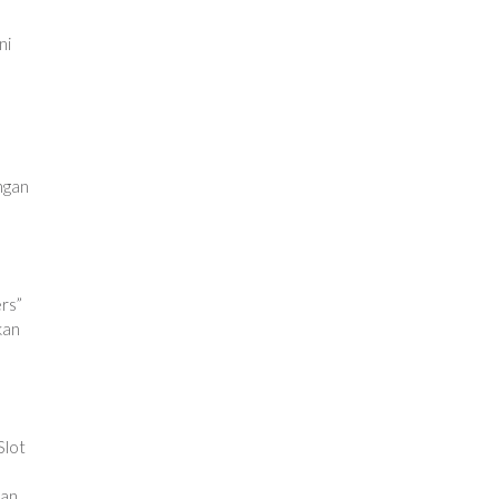
ni
ngan
rs”
kan
Slot
nan