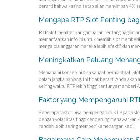
berarti bahwa kasino tetap akan menyimpan 4% s
Mengapa RTP Slot Penting bag
RTP Slot memberikan gambaran tentang bagaimana
memanfaatkan info ini untuk memilih slot member
mengelola anggaran mereka lebih efektif dan mere
Meningkatkan Peluang Menan
Memahami konsep ini bisa sangat bermanfaat. Sl
dalam jangka panjang. Ini tidak berarti Anda aka
seiring waktu RTP lebih tinggi tentunya memberi 
Faktor yang Mempengaruhi RTP
Beberapa faktor bisa mempengaruhi RTP pada slot t
dengan volatilitas tinggi cenderung menawarkan k
rendah lebih sering memberi kemenangan kecil.
Bagaimana Cara Menemukan Sl