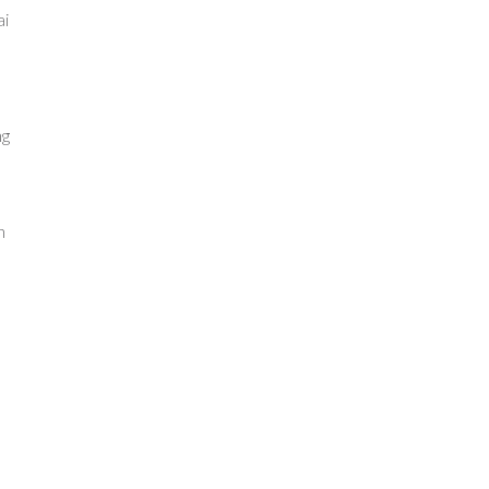
ai
ng
h