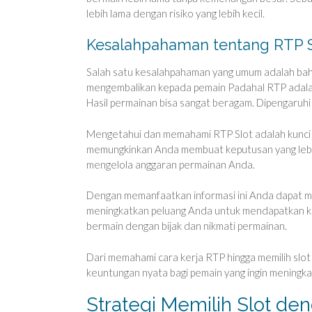
lebih lama dengan risiko yang lebih kecil.
Kesalahpahaman tentang RTP S
Salah satu kesalahpahaman yang umum adalah ba
mengembalikan kepada pemain Padahal RTP adalah
Hasil permainan bisa sangat beragam. Dipengaruhi
Mengetahui dan memahami RTP Slot adalah kunci un
memungkinkan Anda membuat keputusan yang lebih
mengelola anggaran permainan Anda.
Dengan memanfaatkan informasi ini Anda dapat me
meningkatkan peluang Anda untuk mendapatkan keu
bermain dengan bijak dan nikmati permainan.
Dari memahami cara kerja RTP hingga memilih slot
keuntungan nyata bagi pemain yang ingin meningk
Strategi Memilih Slot de